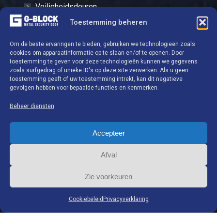
Veiligheidsdeuren
Roosters
Toestemming beheren
Sloten en cilinders
Om de beste ervaringen te bieden, gebruiken we technologieën zoals
Hardware
cookies om apparaatinformatie op te slaan en/of te openen. Door
toestemming te geven voor deze technologieën kunnen we gegevens
Kluizen - Kasten
zoals surfgedrag of unieke ID's op deze site verwerken. Als u geen
toestemming geeft of uw toestemming intrekt, kan dit negatieve
gevolgen hebben voor bepaalde functies en kenmerken.
Contactgegevens
Beheer diensten
G-BLOCK S.A.
Accepteer
Afval
Industrieterrein Ghislenghien
Chemin de Preuscamps 16 7822 Ghislenghien
Zie voorkeuren
België
Tel:
+32 (0)68 26 66 10
Cookiebeleid
Privacyverklaring
Fax :
+32 (0)68 26 66 19