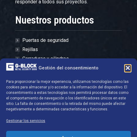
responder a todos sus proyectos.
Nuestros productos
Puertas de seguridad
Rejillas
Cerraduras y cilindros
Hardware
Gestión del consentimiento
Cajas fuertes - Armarios
Para proporcionar la mejor experiencia, utilizamos tecnologías como las
cookies para almacenar y/o acceder a la información del dispositivo. El
Datos de contacto
consentimiento a estas tecnologías nos permitirá procesar datos como
el comportamiento de navegación o los identificadores únicos en este
sitio. La falta de consentimiento o la retirada del mismo puede afectar
negativamente a determinadas características y funciones.
G-BLOCK S.A.
Gestionar los servicios
Zoning Industriel de Ghislenghien