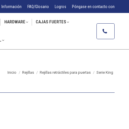
Información
FAQ/Glosario
Logros
Póngase en contacto con
HARDWARE
CAJAS FUERTES
L
Estás aquí:
Inicio
Rejillas
Rejillas retráctiles para puertas
Serie King