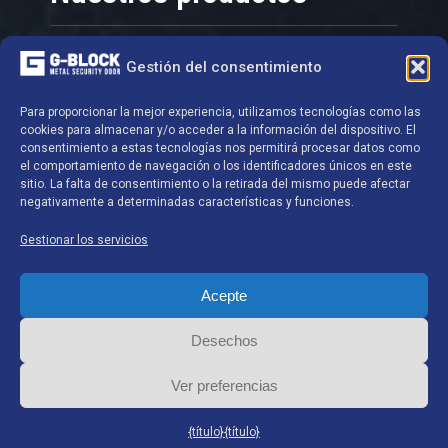
Puertas de seguridad
Gestión del consentimiento
Rejillas
Para proporcionar la mejor experiencia, utilizamos tecnologías como las
Cerraduras y cilindros
cookies para almacenar y/o acceder a la información del dispositivo. El
Hardware
consentimiento a estas tecnologías nos permitirá procesar datos como
el comportamiento de navegación o los identificadores únicos en este
Cajas fuertes - Armarios
sitio. La falta de consentimiento o la retirada del mismo puede afectar
negativamente a determinadas características y funciones.
Datos de contacto
Gestionar los servicios
Acepte
G-BLOCK S.A.
Desechos
Zoning Industriel de Ghislenghien
Ver preferencias
Chemin de Preuscamps 16 7822 Ghislenghien
Bélgica
{título}
{título}
Tel:
+32 (0)68 26 66 10