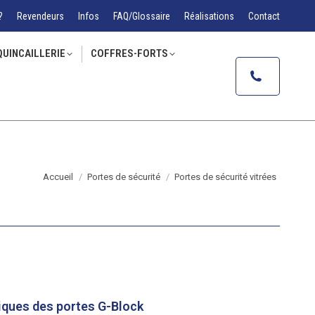
?
Revendeurs
Infos
FAQ/Glossaire
Réalisations
Contact
QUINCAILLERIE
COFFRES-FORTS
Vous êtes ici :
Accueil
Portes de sécurité
Portes de sécurité vitrées
iques des portes G-Block