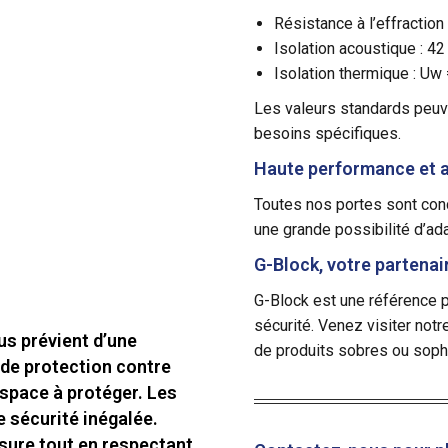
Résistance à l’effraction
Isolation acoustique : 4
Isolation thermique : U
L
es valeurs standard
s
peuve
besoins spécifiques.
Haute performance et a
Toutes nos portes sont conç
une grande possibilité d’ad
G-Block, votre partenai
G-Block est une référence 
sécurité. Venez visiter no
us prévient d’une
de produits sobres ou sophi
e de protection contre
’espace à protéger. Les
e sécurité inégalée.
sure tout en respectant