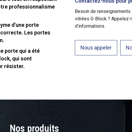
Contactez-nous pour pl
notre professionnalisme
Besoin de renseignements 
vitrées G-Block ? Appelez-
nyme d’une porte
d’informations.
s correcte. Les portes
n.
Nous appeler
No
e porte qui a été
lock, qui sont
r résister.
Nos produits