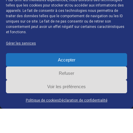
Pour offrir les meilleures expériences, nous utilisons des technologies
telles que les cookies pour stocker et/ou accéder aux informations des
Coffres-forts – Armoires
appareils. Le fait de consentir à ces technologies nous permettra de
traiter des données telles que le comportement de navigation ou les ID
uniques sur ce site. Le fait de ne pas consentir ou de retirer son
Coordonnées
consentement peut avoir un effet négatif sur certaines caractéristiques
et fonctions.
Gérer les services
G-BLOCK S.A.
Accepter
Zoning Industriel de Ghislenghien
Chemin de Preuscamps 16 à 7822 Ghislenghien
Refuser
Belgique
Voir les préférences
Tel :
+32 (0)68 26 66 10
Fax :
+32 (0)68 26 66 19
Politique de cookies
Déclaration de confidentialité
Mail :
info@g-block.be